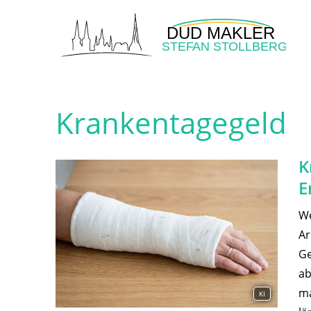
Krankentagegeld
K
E
We
Ar
Ge
ab
ma
KI