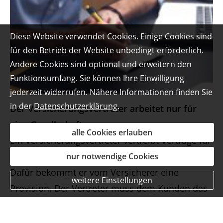
Diese Website verwendet Cookies. Einige Cookies sind
für den Betrieb der Website unbedingt erforderlich.
Andere Cookies sind optional und erweitern den
Funktionsumfang. Sie können Ihre Einwilligung
jederzeit widerrufen. Nähere Informationen finden Sie
in der
Datenschutzerklärung
.
Der Versicherungsvertreter arbeitet nur für
eine Gesellschaft:
alle Cookies erlauben
Ein Versicherungsvertreter vertreibt Verträge für
eine bestimmte Versicherungsgesellschaft.
nur notwendige Cookies
Dafür bekommt er vom Versicherer eine
weitere Einstellungen
Provision. Der Vertreter muss dem Kunden das
Versicherungsprodukt verkaufen, das sein
Auftraggeber anbietet. Als Kunde können Sie